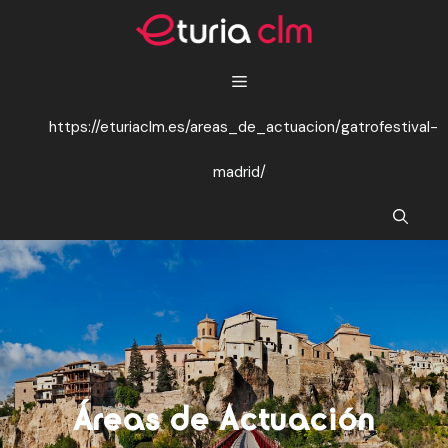
Saltar
al
contenido
https://eturiaclm.es/areas_de_actuacion/gatrofestival-
madrid/
Áreas de Actuación