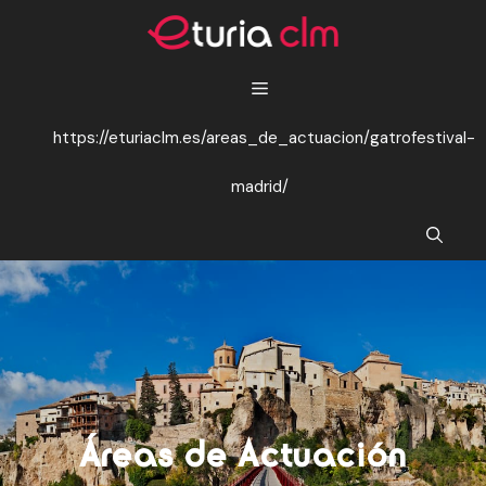
Saltar
al
contenido
https://eturiaclm.es/areas_de_actuacion/gatrofestival-
madrid/
Áreas de Actuación