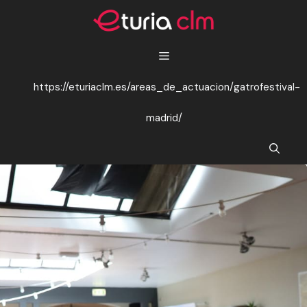
Saltar
al
contenido
https://eturiaclm.es/areas_de_actuacion/gatrofestival-
madrid/