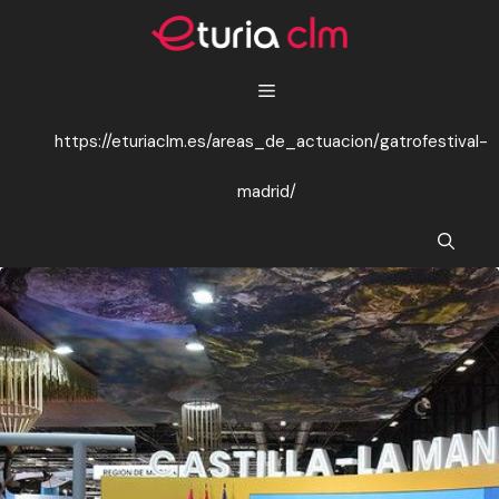
Saltar
al
contenido
https://eturiaclm.es/areas_de_actuacion/gatrofestival-
madrid/