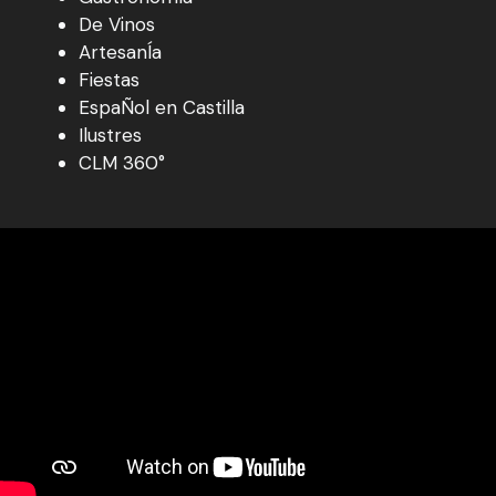
De Vinos
ArtesanÍa
Fiestas
EspaÑol en Castilla
Ilustres
CLM 360°