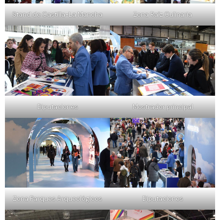
Stand de Castilla-La Mancha
Zona Raíz Culinaria
Diputaciones
Mostrador principal
Zona Parques Arqueológicos
Diputaciones