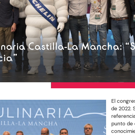
inaria Castilla-La Mancha: “S
cia”
El congre
de 2022. 
referenci
punto de
conocimie