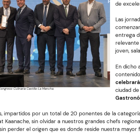
de excele
Las jorna
comenzaro
entrega d
relevante
joven, sal
En dicho 
contenid
celebrará
ciudad d
Congreso Culinaria Castilla-La Mancha.
Gastronó
, impartidos por un total de 20 ponentes de la categorí
at Kaanache, sin olvidar a nuestros grandes chefs regiona
 sin perder el origen que es donde reside nuestra mayor f