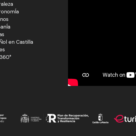
raleza
ronomÍa
inos
sanÍa
as
ol en Castilla
res
360°