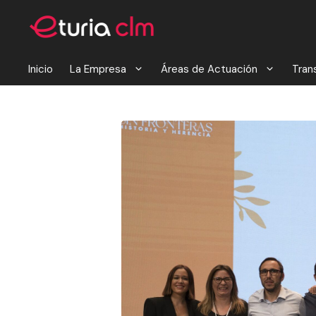
Saltar
al
contenido
Inicio
La Empresa
Áreas de Actuación
Tran