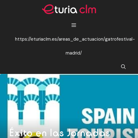
Saltar
al
contenido
https://eturiaclm.es/areas_de_actuacion/gatrofestival-
madrid/
Éxito en las Jornadas