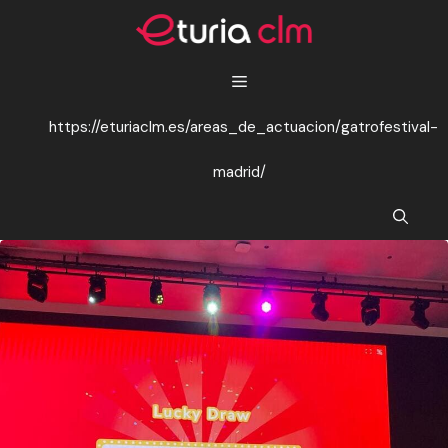
Saltar
al
contenido
https://eturiaclm.es/areas_de_actuacion/gatrofestival-
madrid/