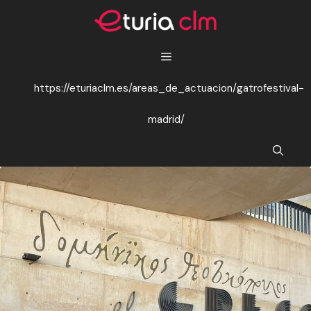
Saltar
al
contenido
https://eturiaclm.es/areas_de_actuacion/gatrofestival-
madrid/