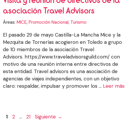
Visita y reunión de directivos de la
asociación Travel Advisors
Áreas:
MICE
,
Promoción Nacional
,
Turismo
El pasado 29 de mayo Castilla-La Mancha Mice y la
Mezquita de Tornerías acogieron en Toledo a grupo
de 10 miembros de la asociación Travel
Advisors. https://www.traveladvisorsguild.com/ con
motivo de una reunión interna entre directivos de
esta entidad. Travel advisors es una asociación de
agencias de viajes independientes, con un objetivo
claro: respaldar, impulsar y promover los ...
Leer más
Página
Página
Página
1
2
…
21
Siguiente
→