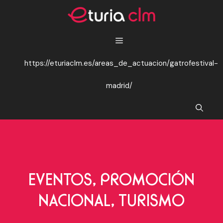
Saltar
al
contenido
https://eturiaclm.es/areas_de_actuacion/gatrofestival-
madrid/
EVENTOS
,
PROMOCIÓN
NACIONAL
,
TURISMO