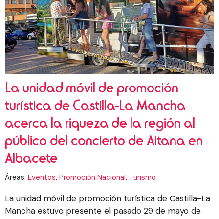
La unidad móvil de promoción
turística de Castilla-La Mancha
acerca la riqueza de la región al
público del concierto de Aitana en
Albacete
Áreas:
Eventos
,
Promoción Nacional
,
Turismo
La unidad móvil de promoción turística de Castilla-La
Mancha estuvo presente el pasado 29 de mayo de