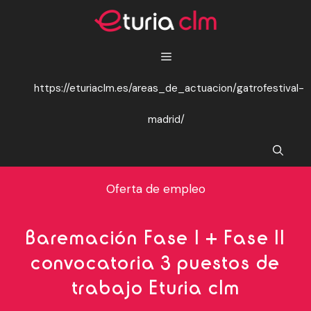
Saltar
al
contenido
https://eturiaclm.es/areas_de_actuacion/gatrofestival-
madrid/
Oferta de empleo
Baremación Fase I + Fase II
convocatoria 3 puestos de
trabajo Eturia clm